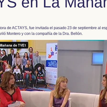
S en La Maña
tora de ACTAYS, fue invitada el pasado 23 de septiembre al esp
iló Montero y con la compañía de la Dra. Bellón.