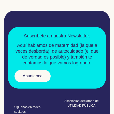
Suscríbete a nuestra Newsletter.
Aquí hablamos de
maternidad
(la que a
veces desborda), de
autocuidado
(el que
de verdad es posible) y también te
contamos lo que vamos logrando.
Apuntarme
Asociación declarada de
UTILIDAD PÚBLICA
Síguenos en redes
sociales