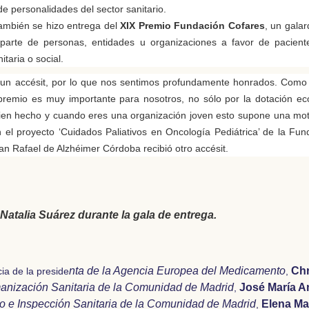
 personalidades del sector sanitario.
también se hizo entrega del
XIX Premio Fundación Cofares
, un gala
r parte de personas, entidades u organizaciones a favor de pacien
taria o social.
n accésit, por lo que nos sentimos profundamente honrados. Como di
 premio es muy importante para nosotros, no sólo por la dotación e
bien hecho y cuando eres una organización joven esto supone una mo
 el proyecto ‘Cuidados Paliativos en Oncología Pediátrica’ de la Fu
an Rafael de Alzhéimer Córdoba recibió otro accésit.
Natalia Suárez durante la gala de entrega.
nta de la Agencia Europea del Medicamento
Chr
ia de la preside
,
anización Sanitaria de la Comunidad de Madrid
José María A
,
 e Inspección Sanitaria de la Comunidad de Madrid
Elena Man
,