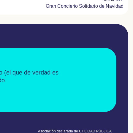
Gran Concierto Solidario de Navidad
o
(el que de verdad es
do.
Asociación declarada de UTILIDAD PÚBLICA