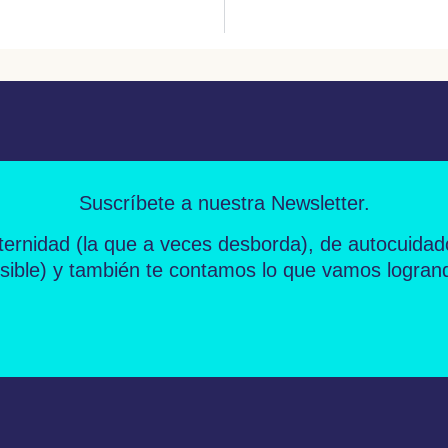
Suscríbete a nuestra Newsletter.
ernidad
(la que a veces desborda), de
autocuidad
sible) y también te contamos lo que vamos logran