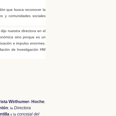
rdón que busca reconocer la
tes y comunidades sociales
jo nuestra directora en el
conómica sino porque es un
tivación e impulso enormes.
ndación de Investigación HM
ista Wirthumer- Hoche
;
ntón
Directora
; la
tilla
concejal del
y la