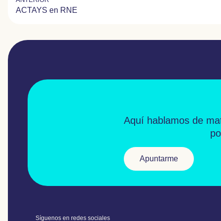
ACTAYS en RNE
Aquí hablamos de
mat
po
Apuntarme
Síguenos en redes sociales