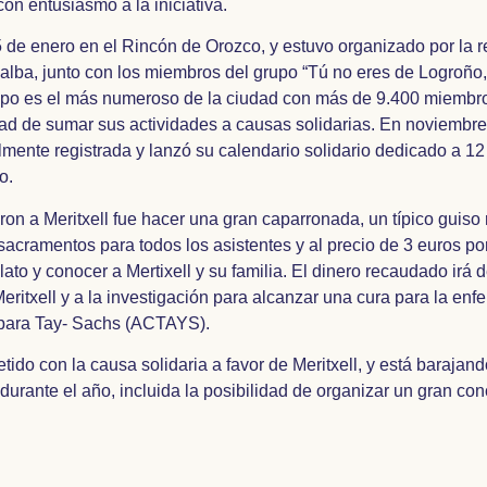
n entusiasmo a la iniciativa.
5 de enero en el Rincón de Orozco, y estuvo organizado por la 
jalba, junto con los miembros del grupo “Tú no eres de Logroño, 
rupo es el más numeroso de la ciudad con más de 9.400 miembro
dad de sumar sus actividades a causas solidarias. En noviembre
lmente registrada y lanzó su calendario solidario dedicado a 1
o.
on a Meritxell fue hacer una gran caparronada, un típico guiso 
acramentos para todos los asistentes y al precio de 3 euros por 
ato y conocer a Mertixell y su familia. El dinero recaudado irá 
eritxell y a la investigación para alcanzar una cura para la en
 para Tay- Sachs (ACTAYS).
do con la causa solidaria a favor de Meritxell, y está barajand
durante el año, incluida la posibilidad de organizar un gran con