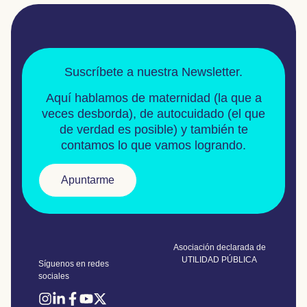
Suscríbete a nuestra Newsletter.
Aquí hablamos de
maternidad
(la que a
veces desborda), de
autocuidado
(el que
de verdad es posible) y también te
contamos lo que vamos logrando.
Apuntarme
Asociación declarada de
UTILIDAD PÚBLICA
Síguenos en redes
sociales