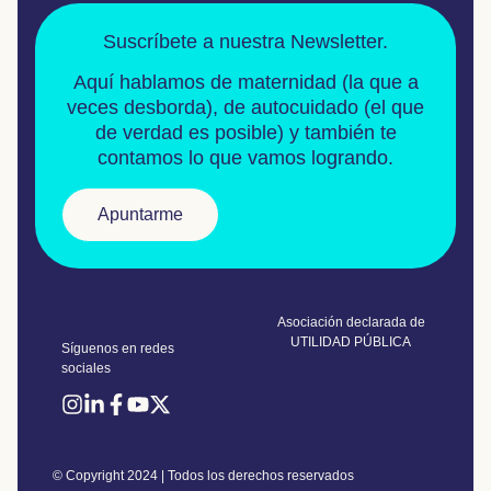
Suscríbete a nuestra Newsletter.
Aquí hablamos de
maternidad
(la que a
veces desborda), de
autocuidado
(el que
de verdad es posible) y también te
contamos lo que vamos logrando.
Apuntarme
Asociación declarada de
UTILIDAD PÚBLICA
Síguenos en redes
sociales
© Copyright 2024 | Todos los derechos reservados