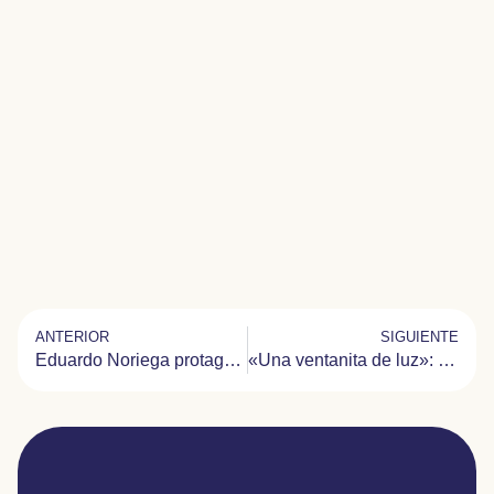
ANTERIOR
SIGUIENTE
Eduardo Noriega protagoniza la campaña de Madreperla en el Día del Niño Hospitalizado
«Una ventanita de luz»: así es la fundación que brinda apoyo psicológico a los padres de niños ingresados en la UCI