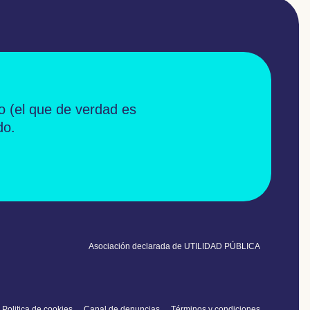
o
(el que de verdad es
do.
Asociación declarada de UTILIDAD PÚBLICA
Politica de cookies
Canal de denuncias
Términos y condiciones