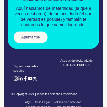
Aquí hablamos de
maternidad
(la que a
veces desborda), de
autocuidado
(el que
de verdad es posible) y también te
contamos lo que vamos logrando.
Apuntarme
Asociación declarada de
UTILIDAD PÚBLICA
Síguenos en redes
sociales
© Copyright 2024 | Todos los derechos reservados
FAQs
Aviso Legal
Politica de privacidad
Politica de cookies
Canal de denuncias