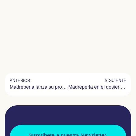
ANTERIOR
SIGUIENTE
Madreperla lanza su programa de apoyo psicológico en la UCIP del Hospital La Paz
Madreperla en el dosier de Corresponsables
Suscríbete a nuestra Newsletter.