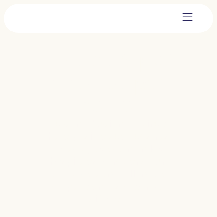
¡Gracias por
hacerte por
socio!
Tu contribución continua
hace posible que nuestras
psicólogas estén en los
hospitales, ofreciendo un
apoyo cercano y lleno de
empatía en los días más
difíciles.