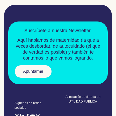
Suscríbete a nuestra Newsletter.
Aquí hablamos de
maternidad
(la que a
veces desborda), de
autocuidado
(el que
de verdad es posible) y también te
contamos lo que vamos logrando.
Apuntarme
Asociación declarada de
UTILIDAD PÚBLICA
Síguenos en redes
sociales