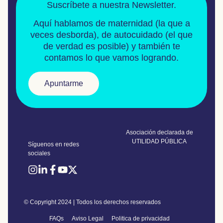
Suscríbete a nuestra Newsletter.
Aquí hablamos de
maternidad
(la que a
veces desborda), de
autocuidado
(el que
de verdad es posible) y también te
contamos lo que vamos logrando.
Apuntarme
Asociación declarada de
UTILIDAD PÚBLICA
Síguenos en redes
sociales
© Copyright 2024 | Todos los derechos reservados
FAQs
Aviso Legal
Politica de privacidad