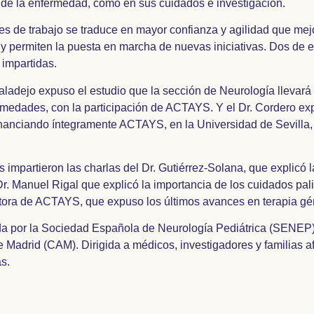
 de la enfermedad, como en sus cuidados e investigación.
es de trabajo se traduce en mayor confianza y agilidad que mej
s y permiten la puesta en marcha de nuevas iniciativas. Dos de e
 impartidas.
baladejo expuso el estudio que la sección de Neurología llevará
rmedades, con la participación de ACTAYS. Y el Dr. Cordero exp
inanciando íntegramente ACTAYS, en la Universidad de Sevilla,
.
s impartieron las charlas del Dr. Gutiérrez-Solana, que explicó 
r. Manuel Rigal que explicó la importancia de los cuidados palia
ctora de ACTAYS, que expuso los últimos avances en terapia gé
da por la Sociedad Española de Neurología Pediátrica (SENEP) 
adrid (CAM). Dirigida a médicos, investigadores y familias af
s.