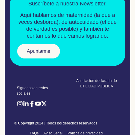
Suscríbete a nuestra Newsletter.
Aquí hablamos de
maternidad
(la que a
veces desborda), de
autocuidado
(el que
de verdad es posible) y también te
contamos lo que vamos logrando.
Apuntarme
Asociación declarada de
UTILIDAD PÚBLICA
Síguenos en redes
sociales
© Copyright 2024 | Todos los derechos reservados
FAQs
Aviso Legal
Politica de privacidad