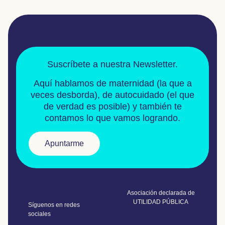
Suscríbete a nuestra Newsletter.
Aquí hablamos de
maternidad
(la que a
veces desborda), de
autocuidado
(el que
de verdad es posible) y también te
contamos lo que vamos logrando.
Apuntarme
Asociación declarada de
UTILIDAD PÚBLICA
Síguenos en redes
sociales