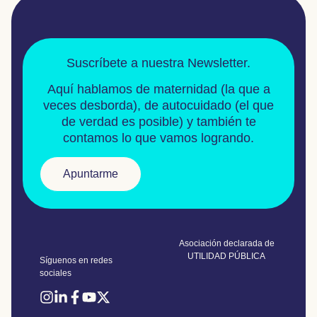
Suscríbete a nuestra Newsletter.
Aquí hablamos de
maternidad
(la que a
veces desborda), de
autocuidado
(el que
de verdad es posible) y también te
contamos lo que vamos logrando.
Apuntarme
Asociación declarada de
UTILIDAD PÚBLICA
Síguenos en redes
sociales