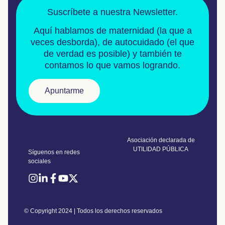
Suscríbete a nuestra Newsletter.
Aquí hablamos de
maternidad
(la que a
veces desborda), de
autocuidado
(el que
de verdad es posible) y también te
contamos lo que vamos logrando.
Apuntarme
Asociación declarada de
UTILIDAD PÚBLICA
Síguenos en redes
sociales
© Copyright 2024 | Todos los derechos reservados