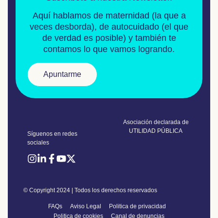
Aquí hablamos de
maternidad
(la que a
veces desborda), de
autocuidado
(el que
de verdad es posible) y también te
contamos lo que vamos logrando.
Apuntarme
Asociación declarada de
UTILIDAD PÚBLICA
Síguenos en redes
sociales
© Copyright 2024 | Todos los derechos reservados
FAQs
Aviso Legal
Politica de privacidad
Politica de cookies
Canal de denuncias