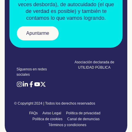
veces desborda), de
autocuidado
(el que
de verdad es posible) y también te
contamos lo que vamos logrando.
Apuntarme
Asociación declarada de
UTILIDAD PÚBLICA
Síguenos en redes
sociales
© Copyright 2024 | Todos los derechos reservados
FAQs
Aviso Legal
Politica de privacidad
Politica de cookies
Canal de denuncias
Términos y condiciones