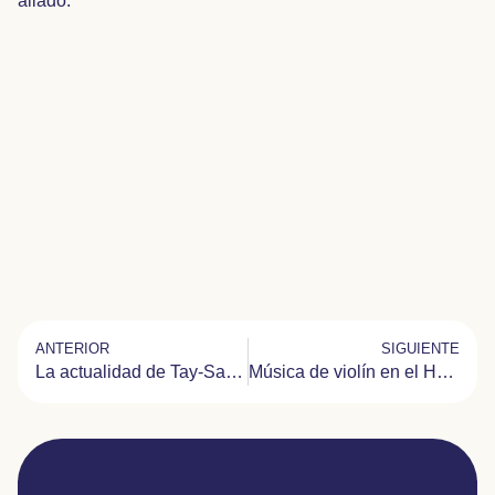
aliado.
ANTERIOR
SIGUIENTE
La actualidad de Tay-Sachs estuvo en Alemania durante tres días
Música de violín en el Hospital Niño Jesús de Madrid