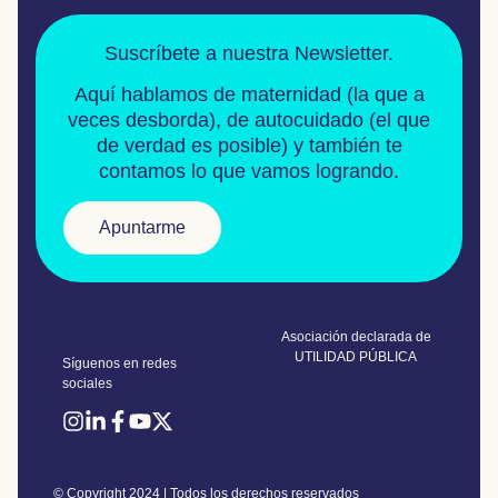
Suscríbete a nuestra Newsletter.
Aquí hablamos de
maternidad
(la que a
veces desborda), de
autocuidado
(el que
de verdad es posible) y también te
contamos lo que vamos logrando.
Apuntarme
Asociación declarada de
UTILIDAD PÚBLICA
Síguenos en redes
sociales
© Copyright 2024 | Todos los derechos reservados