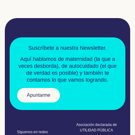
Suscríbete a nuestra Newsletter.
Aquí hablamos de
maternidad
(la que a
veces desborda), de
autocuidado
(el que
de verdad es posible) y también te
contamos lo que vamos logrando.
Apuntarme
Asociación declarada de
UTILIDAD PÚBLICA
Síguenos en redes