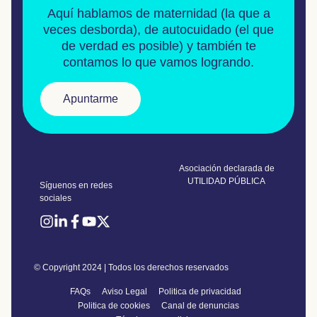
Aquí hablamos de
maternidad
(la que a
veces desborda), de
autocuidado
(el que
de verdad es posible) y también te
contamos lo que vamos logrando.
Apuntarme
Asociación declarada de
UTILIDAD PÚBLICA
Síguenos en redes
sociales
© Copyright 2024 | Todos los derechos reservados
FAQs
Aviso Legal
Politica de privacidad
Politica de cookies
Canal de denuncias