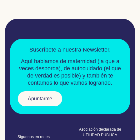
Suscríbete a nuestra Newsletter.
Aquí hablamos de
maternidad
(la que a
veces desborda), de
autocuidado
(el que
de verdad es posible) y también te
contamos lo que vamos logrando.
Apuntarme
Asociación declarada de
UTILIDAD PÚBLICA
Síguenos en redes